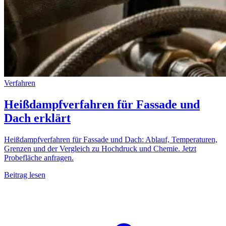
Verfahren
Heißdampfverfahren für Fassade und
Dach erklärt
Heißdampfverfahren für Fassade und Dach: Ablauf, Temperaturen,
Grenzen und der Vergleich zu Hochdruck und Chemie. Jetzt
Probefläche anfragen.
Beitrag lesen