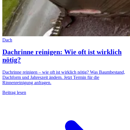
Dach
Dachrinne reinigen: Wie oft ist wirklich
nötig?
Dachrinne reinigen – wie oft ist wirklich nötig? Was Baumbestand,
Dachform und Jahreszeit ändern. Jetzt Termin für die
Rinnenreinigung anfragen.
Beitrag lesen