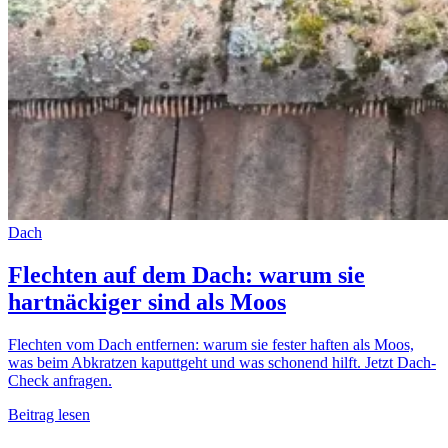
Dach
Flechten auf dem Dach: warum sie
hartnäckiger sind als Moos
Flechten vom Dach entfernen: warum sie fester haften als Moos,
was beim Abkratzen kaputtgeht und was schonend hilft. Jetzt Dach-
Check anfragen.
Beitrag lesen