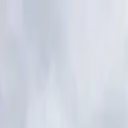
TRODA
TEC
Leistungen
Branchen
Verfahren
Referenzen
Franchise
Über uns