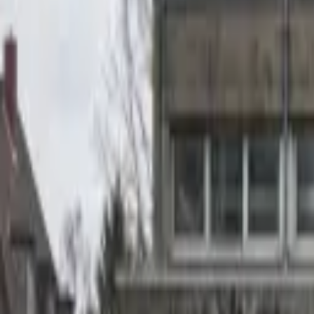
0211 38533203
Kostenlose Probefläche