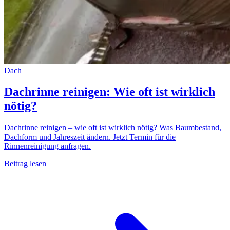
Dach
Dachrinne reinigen: Wie oft ist wirklich
nötig?
Dachrinne reinigen – wie oft ist wirklich nötig? Was Baumbestand,
Dachform und Jahreszeit ändern. Jetzt Termin für die
Rinnenreinigung anfragen.
Beitrag lesen