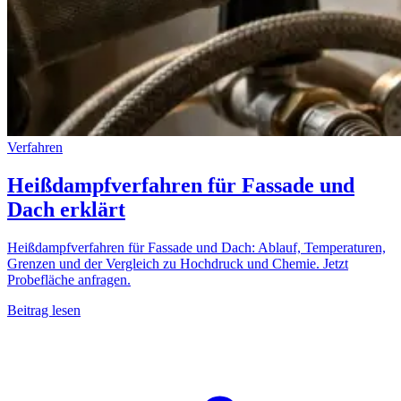
Verfahren
Heißdampfverfahren für Fassade und
Dach erklärt
Heißdampfverfahren für Fassade und Dach: Ablauf, Temperaturen,
Grenzen und der Vergleich zu Hochdruck und Chemie. Jetzt
Probefläche anfragen.
Beitrag lesen