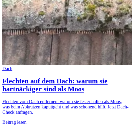
Dach
Flechten auf dem Dach: warum sie
hartnäckiger sind als Moos
Flechten vom Dach entfernen: warum sie fester haften als Moos,
was beim Abkratzen kaputtgeht und was schonend hilft. Jetzt Dach-
Check anfragen.
Beitrag lesen