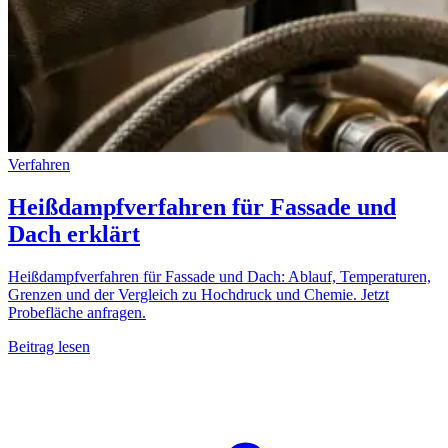
Verfahren
Heißdampfverfahren für Fassade und
Dach erklärt
Heißdampfverfahren für Fassade und Dach: Ablauf, Temperaturen,
Grenzen und der Vergleich zu Hochdruck und Chemie. Jetzt
Probefläche anfragen.
Beitrag lesen