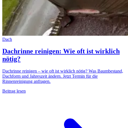
Dach
Dachrinne reinigen: Wie oft ist wirklich
nötig?
Dachrinne reinigen – wie oft ist wirklich nötig? Was Baumbestand,
Dachform und Jahreszeit ändern. Jetzt Termin für die
Rinnenreinigung anfragen.
Beitrag lesen