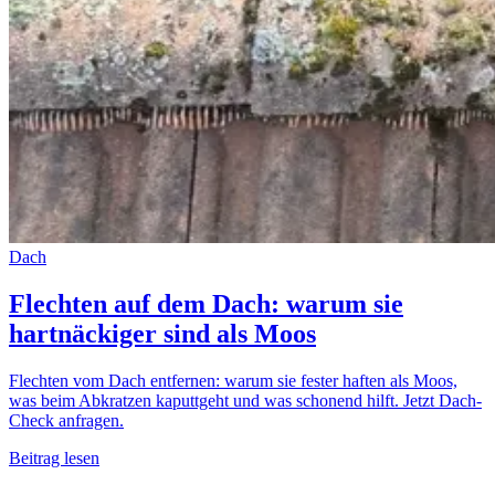
Dach
Flechten auf dem Dach: warum sie
hartnäckiger sind als Moos
Flechten vom Dach entfernen: warum sie fester haften als Moos,
was beim Abkratzen kaputtgeht und was schonend hilft. Jetzt Dach-
Check anfragen.
Beitrag lesen